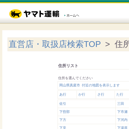
直営店・取扱店検索TOP
> 住
住所リスト
住所を選んでください
岡山県真庭市 付近の地図を表示します
あ行
か行
さ行
た行
佐引
三田
下呰部
下市瀬
下方
下河内
下見
下湯原