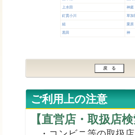
上水田
神庭
釘貫小川
草加
組
栗原
黒田
神
ご利用上の注意
【直営店・取扱店検
・コンビニ等の取扱店