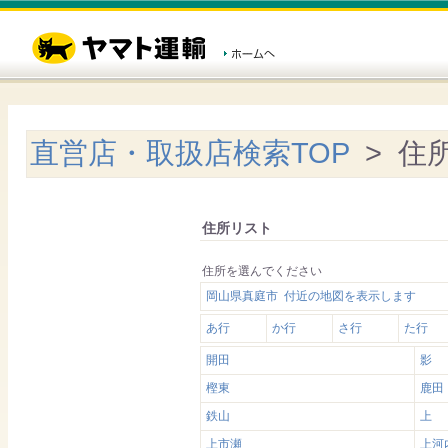
直営店・取扱店検索TOP
> 住
住所リスト
住所を選んでください
岡山県真庭市 付近の地図を表示します
あ行
か行
さ行
た行
開田
影
樫東
鹿田
鉄山
上
上市瀬
上河