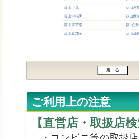
蒜山下見
蒜山富
蒜山中福田
蒜山西
蒜山東茅部
蒜山別
蒜山真加子
蒜山湯
ご利用上の注意
【直営店・取扱店検
・コンビニ等の取扱店