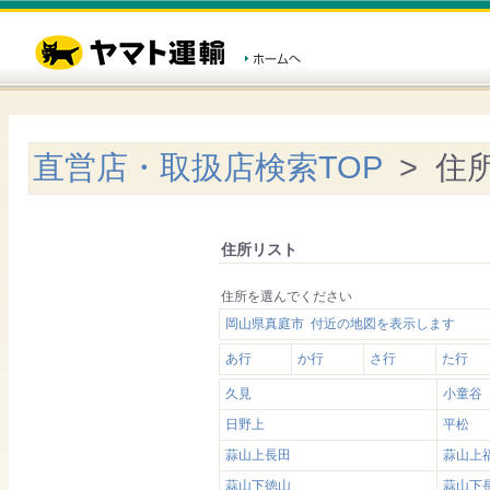
直営店・取扱店検索TOP
> 住
住所リスト
住所を選んでください
岡山県真庭市 付近の地図を表示します
あ行
か行
さ行
た行
久見
小童谷
日野上
平松
蒜山上長田
蒜山上
蒜山下徳山
蒜山下