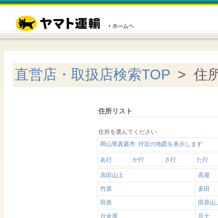
直営店・取扱店検索TOP
> 住
住所リスト
住所を選んでください
岡山県真庭市 付近の地図を表示します
あ行
か行
さ行
た行
高田山上
高屋
竹原
多田
田原
田原山
台金屋
旦土