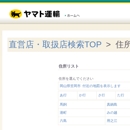
直営店・取扱店検索TOP
> 住
住所リスト
住所を選んでください
岡山県笠岡市 付近の地図を表示します
あ行
か行
さ行
た行
馬飼
真鍋島
港町
みの越
六島
用之江