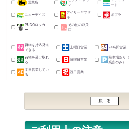
セブン-イレブ
ファミリー
営業所
ン
ート
デイリーヤマザ
ニューデイズ
ポプラ
キ
PUDOロッカ
その他の取扱
ー
店
荷物を持込発送
土曜日営業
24時間営業
できる
荷物を受け取れ
駐車場あり
日曜日営業
る
業所のみ）
本日営業してい
祝日営業
る