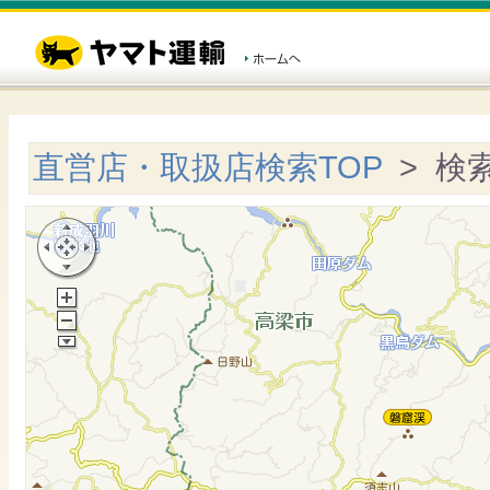
直営店・取扱店検索TOP
> 検