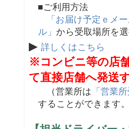
■ご利用方法
「お届け予定ｅメー
ル」
から受取場所を
▶
詳しくはこちら
※コンビニ等の店
て直接店舗へ発送
（営業所は
「営業所
することができます