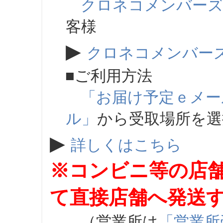
クロネコメンバー
客様
▶
クロネコメンバー
■ご利用方法
「お届け予定ｅメー
ル」
から受取場所を
▶
詳しくはこちら
※コンビニ等の店
て直接店舗へ発送
（営業所は
「営業所