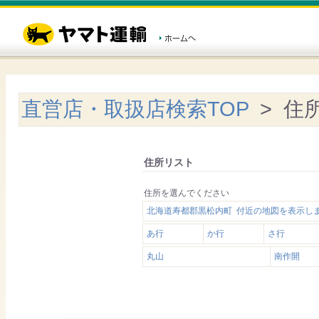
直営店・取扱店検索TOP
> 住
住所リスト
住所を選んでください
北海道寿都郡黒松内町 付近の地図を表示し
あ行
か行
さ行
丸山
南作開