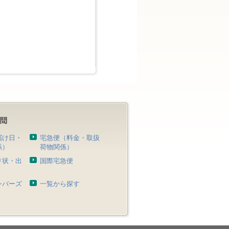
届け日・
宅急便（料金・取扱
係）
荷物関係）
り状・出
国際宅急便
）
ンバーズ
一覧から探す