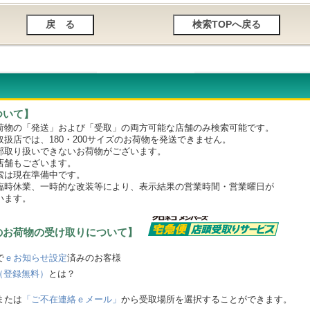
ついて】
物の「発送」および「受取」の両方可能な店舗のみ検索可能です。
店では、180・200サイズのお荷物を発送できません。
取り扱いできないお荷物がございます。
舗もございます。
は現在準備中です。
時休業、一時的な改装等により、表示結果の営業時間・営業曜日が
います。
のお荷物の受け取りについて】
で
ｅお知らせ設定
済みのお客様
（登録無料）
とは？
または
「ご不在連絡ｅメール」
から受取場所を選択することができます。