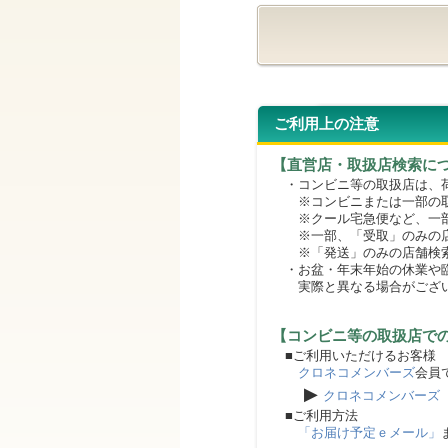
ご利用上の注意
【直営店・取扱店検索に
・コンビニ等の取扱店は、荷
※コンビニまたは一部の取扱
※クール宅急便など、一部
※一部、「受取」のみの店
※「発送」のみの店舗検索
・お盆・年末年始の休業や臨
実際と異なる場合がござ
【コンビニ等の取扱店で
■ご利用いただけるお客様
クロネコメンバーズ
会員
▶
クロネコメンバーズ
■ご利用方法
「お届け予定ｅメール」