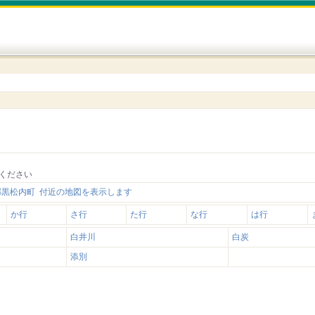
ください
郡黒松内町 付近の地図を表示します
か行
さ行
た行
な行
は行
白井川
白炭
添別