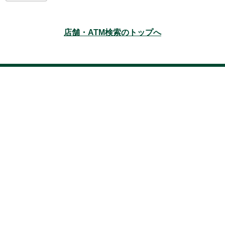
店舗・ATM検索のトップへ
本サイトのご利用にあたって
サイトマップ
アクセシビリティ
プライバ
シーポリシー
法人のお客さまの情報の共同利用について
三井住友銀行の勧
誘方針
セキュリティ
お取引時確認について
口座開設時のお願い(個人)
口座開設時のお願い(法人)
利益相反管理方針の概要
反社会的勢力に対する
基本方針
お客さま本位の業務運営に関する基本方針
外国為替業務に関する取引方針
電子決済等代行業者との連携及び協働に係る方針
Copyright © 2019 Sumitomo Mitsui Banking Corporation.All Rights Reserved.