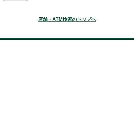
店舗・ATM検索のトップへ
本サイトのご利用にあたって
サイトマップ
アクセシビリティ
プライバ
シーポリシー
法人のお客さまの情報の共同利用について
三井住友銀行の勧
誘方針
セキュリティ
お取引時確認について
口座開設時のお願い(個人)
口座開設時のお願い(法人)
利益相反管理方針の概要
反社会的勢力に対する
基本方針
お客さま本位の業務運営に関する基本方針
外国為替業務に関する取引方針
電子決済等代行業者との連携及び協働に係る方針
Copyright © 2019 Sumitomo Mitsui Banking Corporation.All Rights Reserved.