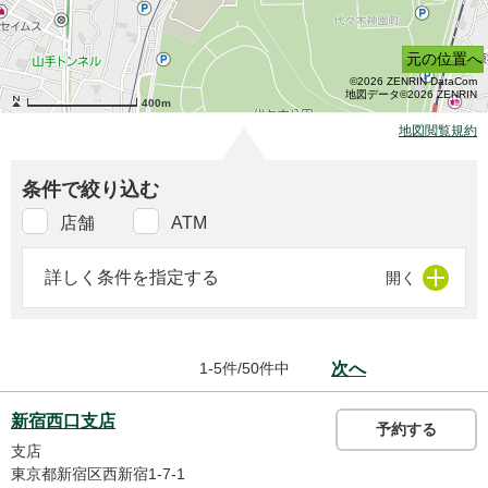
元の位置へ
©2026 ZENRIN DataCom
地図データ©2026 ZENRIN
400m
地図閲覧規約
条件で絞り込む
店舗
ATM
詳しく条件を指定する
1-5件/50件中
次へ
新宿西口支店
予約する
支店
東京都新宿区西新宿1-7-1