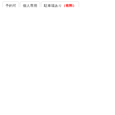
予約可
個人専用
駐車場あり
（有料）
本店営業部
予約する
支店
東京都千代田区丸の内1-1-2
予約可
法人受付可
両替機あり
外国送金可
法人新規口座開設可
※東京営業部、丸ノ内支店と同じ窓口で営業しております。
店舗・ATM検索のトップへ