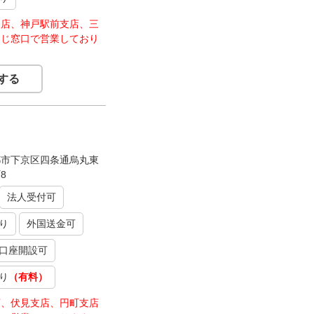
支店、神戸駅前支店、三
同じ窓口で営業しており
する
都市下京区四条通烏丸東
8
法人受付可
り
外国送金可
口座開設可
り
（有料）
店、伏見支店、円町支店