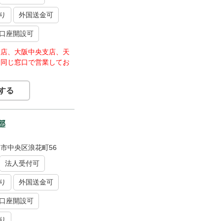
り
外国送金可
口座開設可
支店、大阪中央支店、天
と同じ窓口で営業してお
する
部
市中央区浪花町56
法人受付可
り
外国送金可
口座開設可
り