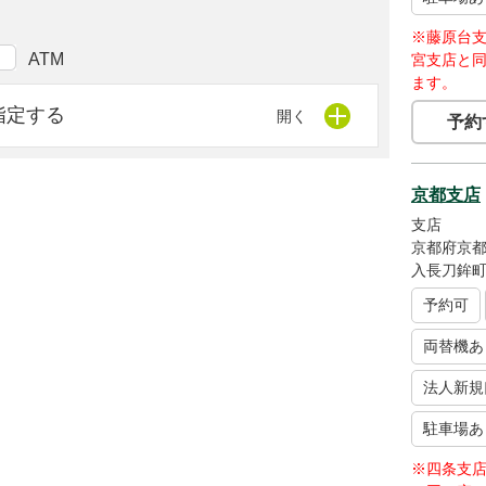
※藤原台
ATM
宮支店と
ます。
指定する
予約
京都支店
支店
京都府京
入長刀鉾町
予約可
両替機あ
法人新規
駐車場あ
※四条支