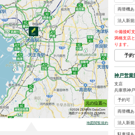
両替機あ
法人新規
※備後町
満橋支店
ります。
予約
神戸営業
支店
兵庫県神戸
予約可
元の位置へ
©2026 ZENRIN DataCom
両替機あ
地図データ©2026 ZENRIN
15km
法人新規
地図閲覧規約
駐車場あ