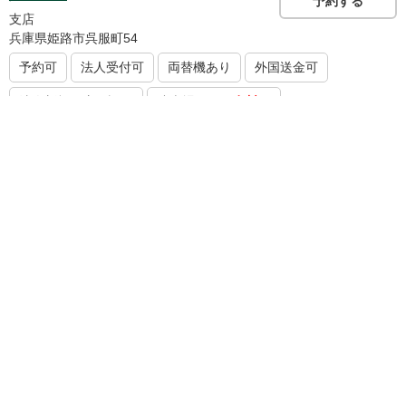
予約する
支店
兵庫県姫路市呉服町54
予約可
法人受付可
両替機あり
外国送金可
法人新規口座開設可
駐車場あり
（有料）
※飾磨支店と同じ窓口で営業しております。
京都支店
予約する
支店
京都府京都市下京区四条通烏丸東入長刀鉾町8
予約可
法人受付可
両替機あり
外国送金可
法人新規口座開設可
駐車場あり
（有料）
※四条支店、伏見支店、円町支店と同じ窓口で営業しております。