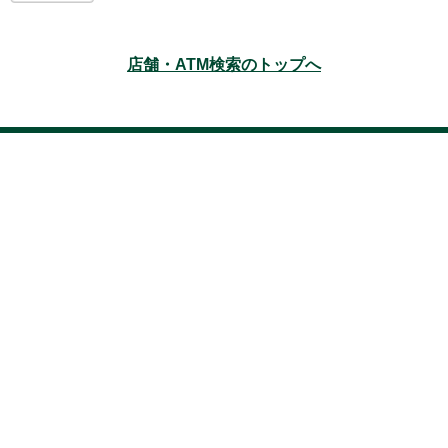
店舗・ATM検索のトップへ
本サイトのご利用にあたって
サイトマップ
アクセシビリティ
プライバ
シーポリシー
法人のお客さまの情報の共同利用について
三井住友銀行の勧
誘方針
セキュリティ
お取引時確認について
口座開設時のお願い(個人)
口座開設時のお願い(法人)
利益相反管理方針の概要
反社会的勢力に対する
基本方針
お客さま本位の業務運営に関する基本方針
外国為替業務に関する取引方針
電子決済等代行業者との連携及び協働に係る方針
Copyright © 2019 Sumitomo Mitsui Banking Corporation.All Rights Reserved.