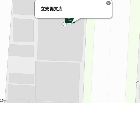
立売堀支店
15m