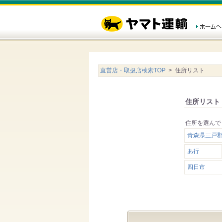
直営店・取扱店検索TOP
> 住所リスト
住所リスト
住所を選んで
青森県三戸
あ行
四日市