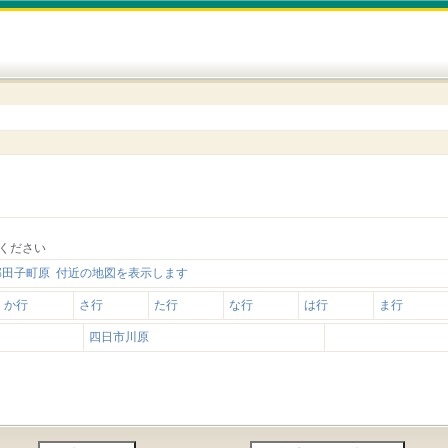
ください
郡田子町原 付近の地図を表示します
か行
さ行
た行
な行
は行
ま行
四日市川原