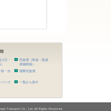
届け日・
宅急便（料金・取扱
係）
荷物関係）
り状・出
国際宅急便
）
ンバーズ
一覧から探す
ato Transport Co., Ltd. All Rights Reserved.