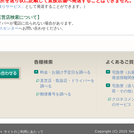
所を送り状に記載して直接店舗へ発送することはできません。
取りサービス」
として発送することができます。）
直営店検索について】
バーが電話に出られない場合があります。
スセンター
へお問い合わせください。
料金・お届け予定日を調べる
宅急便（お
発送情報関
直営店・取扱店・ドライバーを
宅急便（送
調べる
荷・その他
郵便番号を調べる
クロネコメ
のサービス
Copyright (C) 2015 Yam
サイトのご利用にあたって