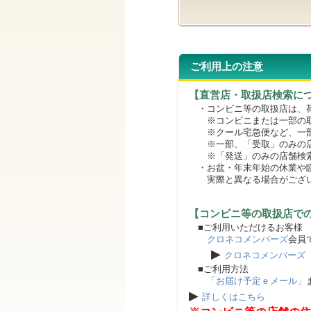
ご利用上の注意
【直営店・取扱店検索に
・コンビニ等の取扱店は、荷
※コンビニまたは一部の取扱
※クール宅急便など、一部
※一部、「受取」のみの店
※「発送」のみの店舗検索
・お盆・年末年始の休業や臨
実際と異なる場合がござ
【コンビニ等の取扱店で
■ご利用いただけるお客様
クロネコメンバーズ
会員
▶
クロネコメンバーズ
■ご利用方法
「お届け予定ｅメール」
▶
詳しくはこちら