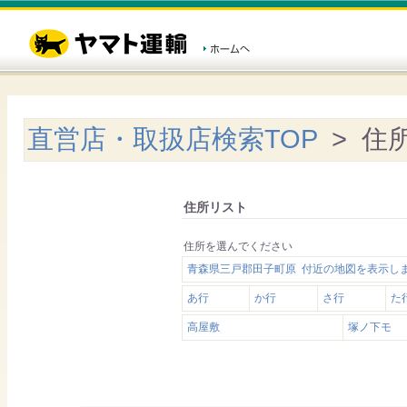
直営店・取扱店検索TOP
> 住
住所リスト
住所を選んでください
青森県三戸郡田子町原 付近の地図を表示し
あ行
か行
さ行
た
高屋敷
塚ノ下モ