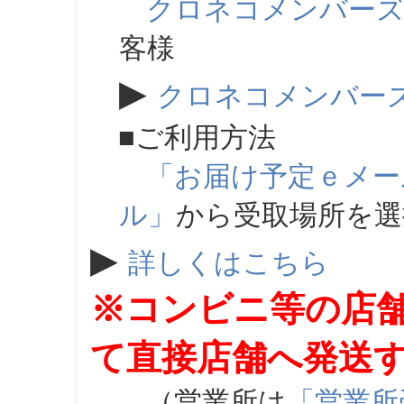
クロネコメンバー
客様
▶
クロネコメンバー
■ご利用方法
「お届け予定ｅメー
ル」
から受取場所を
▶
詳しくはこちら
※コンビニ等の店
て直接店舗へ発送
（営業所は
「営業所