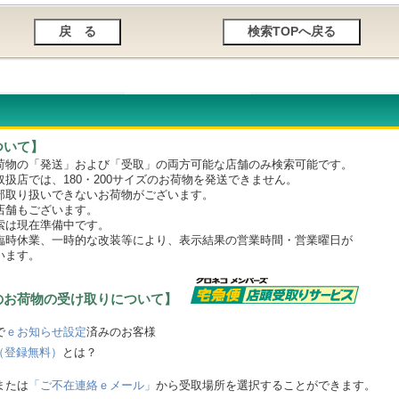
ついて】
物の「発送」および「受取」の両方可能な店舗のみ検索可能です。
店では、180・200サイズのお荷物を発送できません。
取り扱いできないお荷物がございます。
舗もございます。
は現在準備中です。
時休業、一時的な改装等により、表示結果の営業時間・営業曜日が
います。
のお荷物の受け取りについて】
で
ｅお知らせ設定
済みのお客様
（登録無料）
とは？
または
「ご不在連絡ｅメール」
から受取場所を選択することができます。