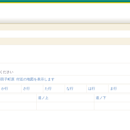
ください
郡田子町原 付近の地図を表示します
か行
さ行
た行
な行
は行
ま行
道ノ上
道ノ下