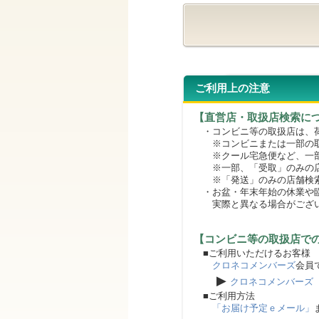
ご利用上の注意
【直営店・取扱店検索に
・コンビニ等の取扱店は、荷
※コンビニまたは一部の取扱
※クール宅急便など、一部
※一部、「受取」のみの店
※「発送」のみの店舗検索
・お盆・年末年始の休業や臨
実際と異なる場合がござ
【コンビニ等の取扱店で
■ご利用いただけるお客様
クロネコメンバーズ
会員
▶
クロネコメンバーズ
■ご利用方法
「お届け予定ｅメール」