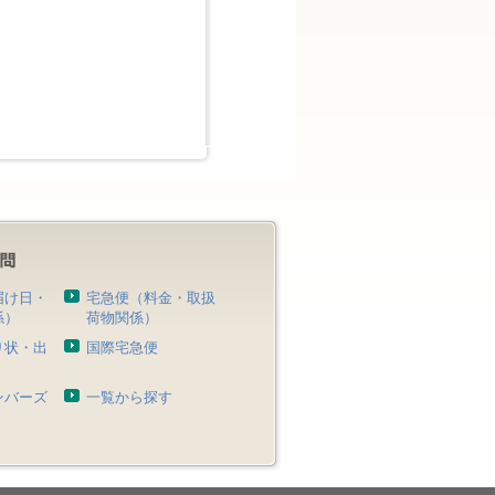
届け日・
宅急便（料金・取扱
係）
荷物関係）
り状・出
国際宅急便
）
ンバーズ
一覧から探す