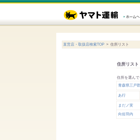
直営店・取扱店検索TOP
> 住所リスト
住所リスト
住所を選んで
青森県三戸
あ行
まだノ実
向佐羽内