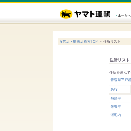
直営店・取扱店検索TOP
> 住所リスト
住所リスト
住所を選んで
青森県三戸
あ行
飛鳥平
飯豊平
遅毛内