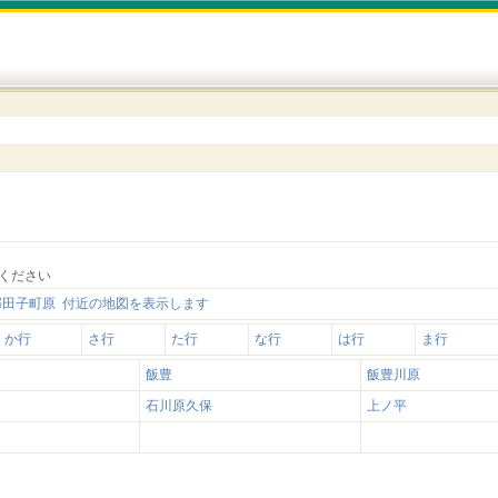
ください
郡田子町原 付近の地図を表示します
か行
さ行
た行
な行
は行
ま行
飯豊
飯豊川原
石川原久保
上ノ平