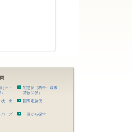
届け日・
宅急便（料金・取扱
係）
荷物関係）
り状・出
国際宅急便
）
ンバーズ
一覧から探す