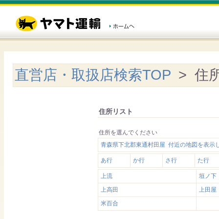
直営店・取扱店検索TOP
> 住
住所リスト
住所を選んでください
青森県下北郡東通村田屋 付近の地図を表示
あ行
か行
さ行
た行
上流
垣ノ下
上高田
上田屋
米百合