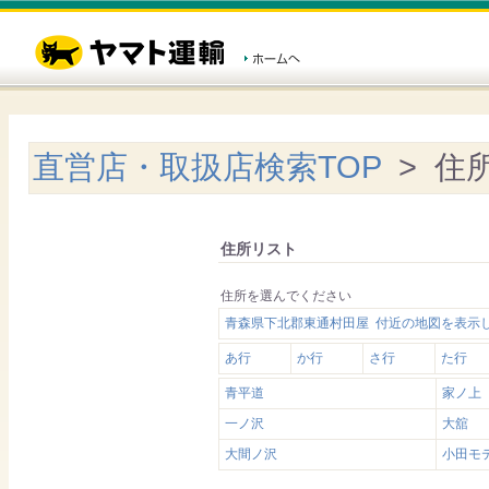
直営店・取扱店検索TOP
> 住
住所リスト
住所を選んでください
青森県下北郡東通村田屋 付近の地図を表示
あ行
か行
さ行
た行
青平道
家ノ上
一ノ沢
大舘
大間ノ沢
小田モ