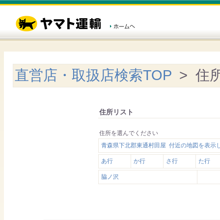
直営店・取扱店検索TOP
> 住
住所リスト
住所を選んでください
青森県下北郡東通村田屋 付近の地図を表示
あ行
か行
さ行
た行
脇ノ沢