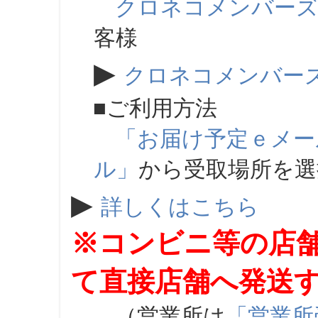
クロネコメンバー
客様
▶
クロネコメンバー
■ご利用方法
「お届け予定ｅメー
ル」
から受取場所を
▶
詳しくはこちら
※コンビニ等の店
て直接店舗へ発送
（営業所は
「営業所