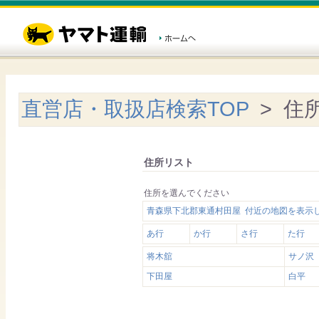
直営店・取扱店検索TOP
> 住
住所リスト
住所を選んでください
青森県下北郡東通村田屋 付近の地図を表示
あ行
か行
さ行
た行
将木舘
サノ沢
下田屋
白平