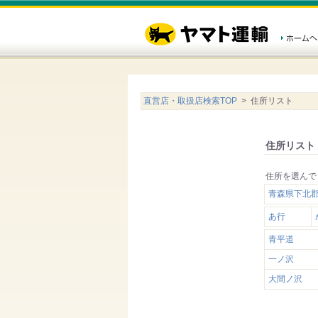
直営店・取扱店検索TOP
> 住所リスト
住所リスト
住所を選んで
青森県下北
あ行
青平道
一ノ沢
大間ノ沢