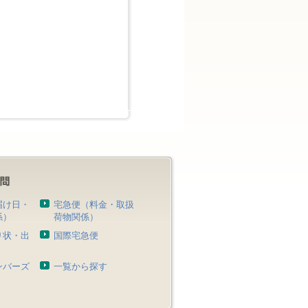
届け日・
宅急便（料金・取扱
係）
荷物関係）
り状・出
国際宅急便
）
ンバーズ
一覧から探す