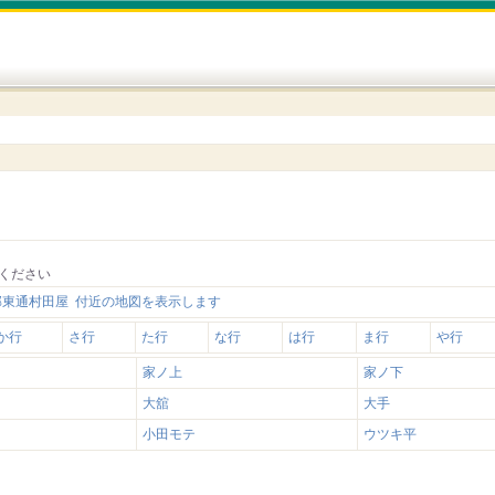
ください
郡東通村田屋 付近の地図を表示します
か行
さ行
た行
な行
は行
ま行
や行
家ノ上
家ノ下
大舘
大手
小田モテ
ウツキ平