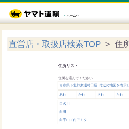
直営店・取扱店検索TOP
> 住
住所リスト
住所を選んでください
青森県下北郡東通村田屋 付近の地図を表示
あ行
か行
さ行
た行
目名川
向田
向平山ノ内アミタ