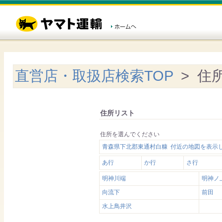
直営店・取扱店検索TOP
> 住
住所リスト
住所を選んでください
青森県下北郡東通村白糠 付近の地図を表示
あ行
か行
さ行
明神川端
明神ノ
向流下
前田
水上鳥井沢