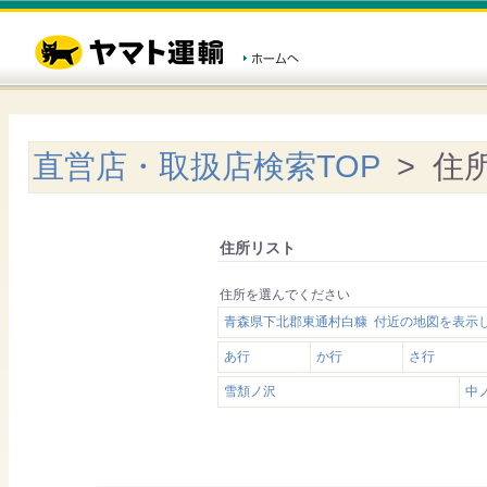
直営店・取扱店検索TOP
> 住
住所リスト
住所を選んでください
青森県下北郡東通村白糠 付近の地図を表示
あ行
か行
さ行
雪頽ノ沢
中