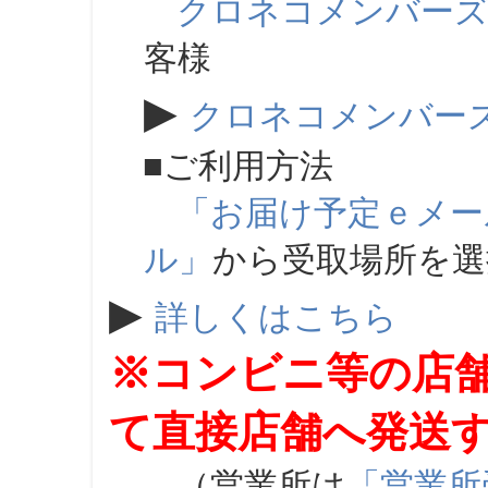
クロネコメンバー
客様
▶
クロネコメンバー
■ご利用方法
「お届け予定ｅメー
ル」
から受取場所を
▶
詳しくはこちら
※コンビニ等の店
て直接店舗へ発送
（営業所は
「営業所