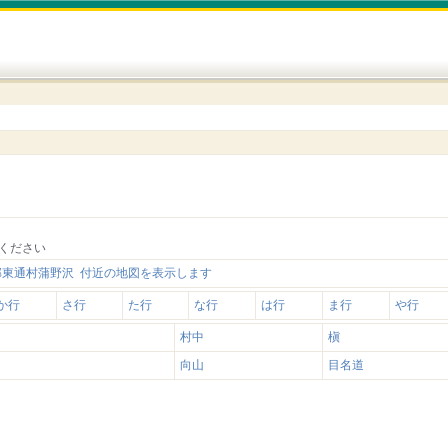
ください
郡東通村蒲野沢 付近の地図を表示します
か行
さ行
た行
な行
は行
ま行
や行
村中
槇
向山
目名道