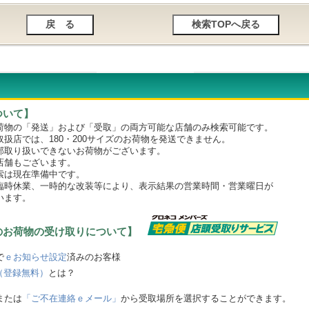
ついて】
物の「発送」および「受取」の両方可能な店舗のみ検索可能です。
店では、180・200サイズのお荷物を発送できません。
取り扱いできないお荷物がございます。
舗もございます。
は現在準備中です。
時休業、一時的な改装等により、表示結果の営業時間・営業曜日が
います。
のお荷物の受け取りについて】
で
ｅお知らせ設定
済みのお客様
（登録無料）
とは？
または
「ご不在連絡ｅメール」
から受取場所を選択することができます。