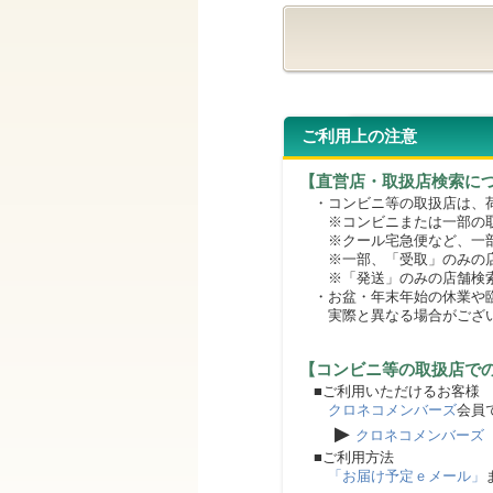
ご利用上の注意
【直営店・取扱店検索に
・コンビニ等の取扱店は、荷
※コンビニまたは一部の取扱
※クール宅急便など、一部
※一部、「受取」のみの店
※「発送」のみの店舗検索
・お盆・年末年始の休業や臨
実際と異なる場合がござ
【コンビニ等の取扱店で
■ご利用いただけるお客様
クロネコメンバーズ
会員
▶
クロネコメンバーズ
■ご利用方法
「お届け予定ｅメール」