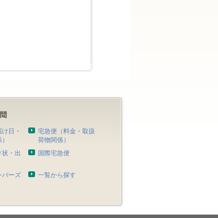
届け日・
宅急便（料金・取扱
係）
荷物関係）
り状・出
国際宅急便
）
ンバーズ
一覧から探す