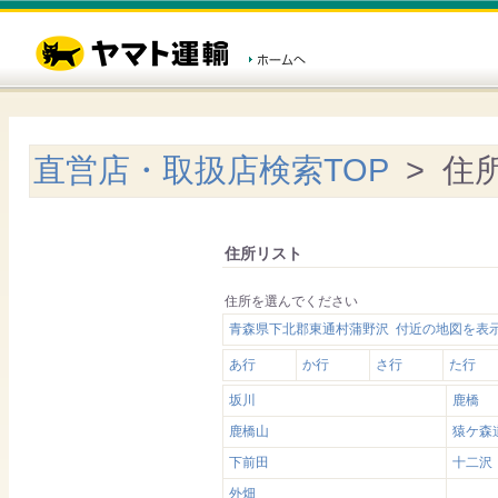
直営店・取扱店検索TOP
> 住
住所リスト
住所を選んでください
青森県下北郡東通村蒲野沢 付近の地図を表
あ行
か行
さ行
た行
坂川
鹿橋
鹿橋山
猿ケ森
下前田
十二沢
外畑