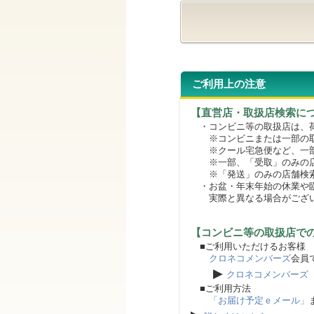
ご利用上の注意
【直営店・取扱店検索に
・コンビニ等の取扱店は、荷
※コンビニまたは一部の取扱
※クール宅急便など、一部
※一部、「受取」のみの店
※「発送」のみの店舗検索
・お盆・年末年始の休業や臨
実際と異なる場合がござ
【コンビニ等の取扱店で
■ご利用いただけるお客様
クロネコメンバーズ
会員
▶
クロネコメンバーズ
■ご利用方法
「お届け予定ｅメール」