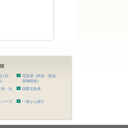
届け日・
宅急便（料金・取扱
係）
荷物関係）
り状・出
国際宅急便
）
ンバーズ
一覧から探す