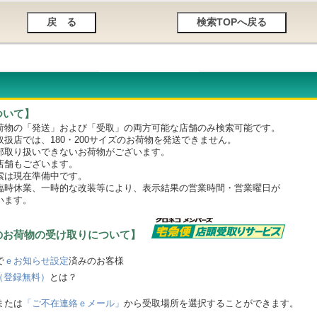
ついて】
物の「発送」および「受取」の両方可能な店舗のみ検索可能です。
店では、180・200サイズのお荷物を発送できません。
取り扱いできないお荷物がございます。
舗もございます。
は現在準備中です。
時休業、一時的な改装等により、表示結果の営業時間・営業曜日が
います。
のお荷物の受け取りについて】
で
ｅお知らせ設定
済みのお客様
（登録無料）
とは？
または
「ご不在連絡ｅメール」
から受取場所を選択することができます。