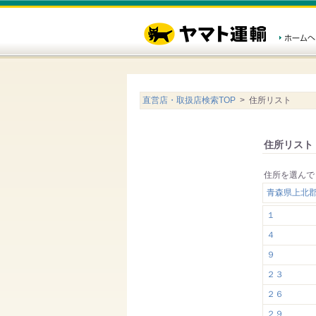
直営店・取扱店検索TOP
> 住所リスト
住所リスト
住所を選んで
青森県上北
１
４
９
２３
２６
２９