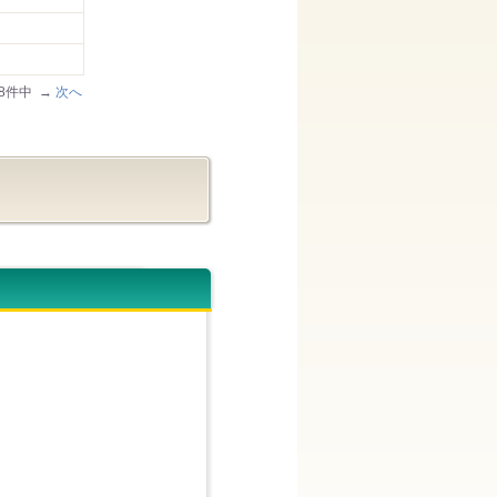
/28件中 →
次へ