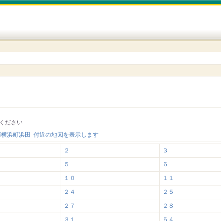
ください
郡横浜町浜田 付近の地図を表示します
２
３
５
６
１０
１１
２４
２５
２７
２８
３１
５４