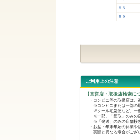
５５
８９
ご利用上の注意
【直営店・取扱店検索に
・コンビニ等の取扱店は、荷
※コンビニまたは一部の取扱
※クール宅急便など、一部
※一部、「受取」のみの店
※「発送」のみの店舗検索
・お盆・年末年始の休業や臨
実際と異なる場合がござ