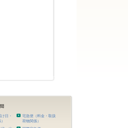
届け日・
宅急便（料金・取扱
係）
荷物関係）