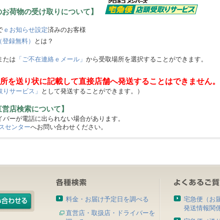
のお荷物の受け取りについて】
で
ｅお知らせ設定
済みのお客様
（登録無料）
とは？
または
「ご不在連絡ｅメール」
から受取場所を選択することができます。
所を送り状に記載して直接店舗へ発送することはできません。
取りサービス」
として発送することができます。）
直営店検索について】
バーが電話に出られない場合があります。
スセンター
へお問い合わせください。
料金・お届け予定日を調べる
宅急便（お
発送情報関
直営店・取扱店・ドライバーを