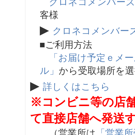
クロネコメンバー
客様
▶
クロネコメンバー
■ご利用方法
「お届け予定ｅメー
ル」
から受取場所を
▶
詳しくはこちら
※コンビニ等の店
て直接店舗へ発送
（営業所は
「営業所