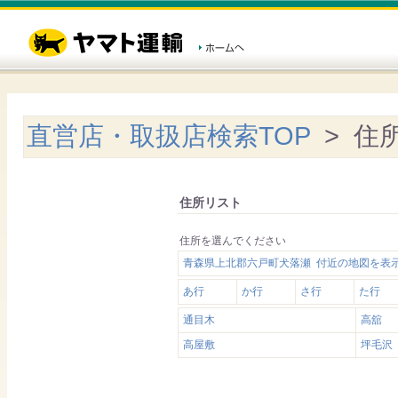
直営店・取扱店検索TOP
> 住
住所リスト
住所を選んでください
青森県上北郡六戸町犬落瀬 付近の地図を表
あ行
か行
さ行
た行
通目木
高舘
高屋敷
坪毛沢