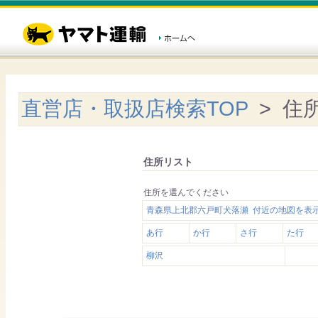
直営店・取扱店検索TOP
> 住
住所リスト
住所を選んでください
青森県上北郡六戸町犬落瀬 付近の地図を表
あ行
か行
さ行
た行
柳沢