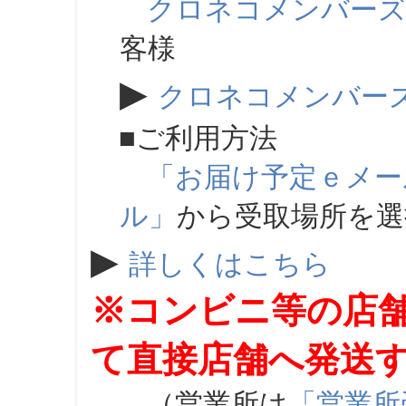
クロネコメンバー
客様
▶
クロネコメンバー
■ご利用方法
「お届け予定ｅメー
ル」
から受取場所を
▶
詳しくはこちら
※コンビニ等の店
て直接店舗へ発送
（営業所は
「営業所