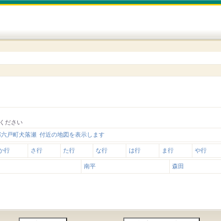
ください
郡六戸町犬落瀬 付近の地図を表示します
か行
さ行
た行
な行
は行
ま行
や行
南平
森田