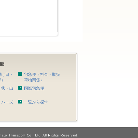
届け日・
宅急便（料金・取扱
係）
荷物関係）
り状・出
国際宅急便
）
ンバーズ
一覧から探す
ato Transport Co., Ltd. All Rights Reserved.