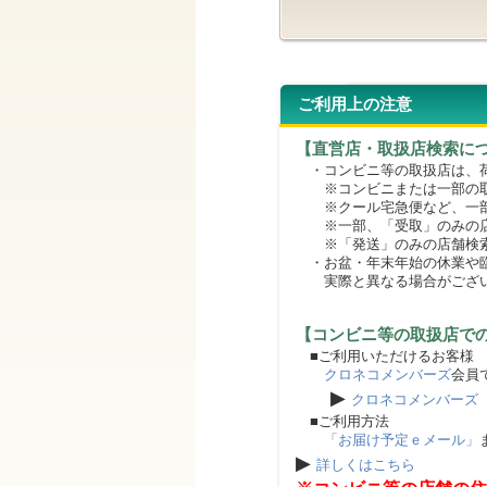
ご利用上の注意
【直営店・取扱店検索に
・コンビニ等の取扱店は、荷
※コンビニまたは一部の取扱
※クール宅急便など、一部
※一部、「受取」のみの店
※「発送」のみの店舗検索
・お盆・年末年始の休業や臨
実際と異なる場合がござ
【コンビニ等の取扱店で
■ご利用いただけるお客様
クロネコメンバーズ
会員
▶
クロネコメンバーズ
■ご利用方法
「お届け予定ｅメール」
▶
詳しくはこちら