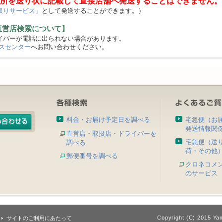
所を送り状に記載して直接店舗へ発送することはできません。
取りサービス」
として発送することができます。）
直営店検索について】
バーが電話に出られない場合があります。
スセンター
へお問い合わせください。
料金・お届け予定日を調べる
宅急便（お
発送情報関
直営店・取扱店・ドライバーを
宅急便（送
調べる
荷・その他
郵便番号を調べる
クロネコメ
のサービス
Copyright (C) 2015 Yam
サイトのご利用にあたって