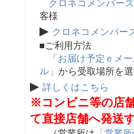
クロネコメンバー
客様
▶
クロネコメンバー
■ご利用方法
「お届け予定ｅメー
ル」
から受取場所を
▶
詳しくはこちら
※コンビニ等の店
て直接店舗へ発送
（営業所は
「営業所