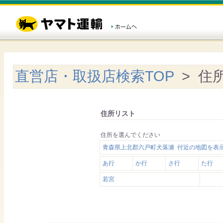
直営店・取扱店検索TOP
> 住
住所リスト
住所を選んでください
青森県上北郡六戸町犬落瀬 付近の地図を表
あ行
か行
さ行
た行
若宮