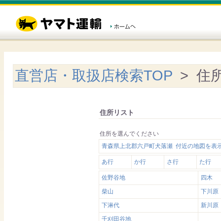
直営店・取扱店検索TOP
> 住
住所リスト
住所を選んでください
青森県上北郡六戸町犬落瀬 付近の地図を表
あ行
か行
さ行
た行
佐野谷地
四木
柴山
下川原
下淋代
新川原
千刈田谷地