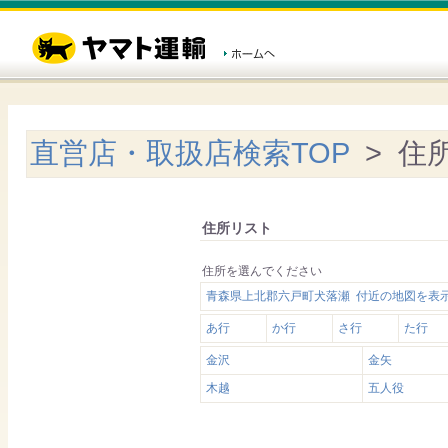
直営店・取扱店検索TOP
> 住
住所リスト
住所を選んでください
青森県上北郡六戸町犬落瀬 付近の地図を表
あ行
か行
さ行
た行
金沢
金矢
木越
五人役