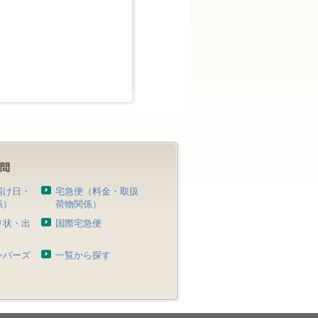
届け日・
宅急便（料金・取扱
係）
荷物関係）
り状・出
国際宅急便
）
ンバーズ
一覧から探す