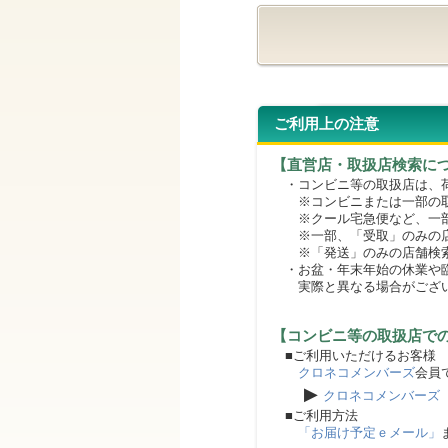
ご利用上の注意
【直営店・取扱店検索に
・コンビニ等の取扱店は、荷
※コンビニまたは一部の取扱
※クール宅急便など、一部
※一部、「受取」のみの店
※「発送」のみの店舗検索
・お盆・年末年始の休業や臨
実際と異なる場合がござ
【コンビニ等の取扱店で
■ご利用いただけるお客様
クロネコメンバーズ
会員
▶
クロネコメンバーズ
■ご利用方法
「お届け予定ｅメール」