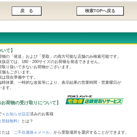
ついて】
物の「発送」および「受取」の両方可能な店舗のみ検索可能です。
店では、180・200サイズのお荷物を発送できません。
取り扱いできないお荷物がございます。
舗もございます。
は現在準備中です。
時休業、一時的な改装等により、表示結果の営業時間・営業曜日が
います。
のお荷物の受け取りについて】
で
ｅお知らせ設定
済みのお客様
（登録無料）
とは？
または
「ご不在連絡ｅメール」
から受取場所を選択することができます。