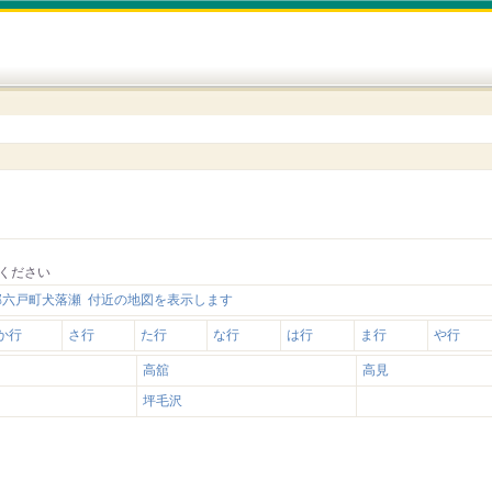
ください
郡六戸町犬落瀬 付近の地図を表示します
か行
さ行
た行
な行
は行
ま行
や行
高舘
高見
坪毛沢