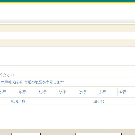
ください
郡六戸町犬落瀬 付近の地図を表示します
か行
さ行
た行
な行
は行
ま行
や行
船場川原
堀切沢