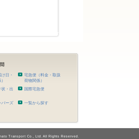
届け日・
宅急便（料金・取扱
係）
荷物関係）
り状・出
国際宅急便
）
ンバーズ
一覧から探す
ato Transport Co., Ltd. All Rights Reserved.