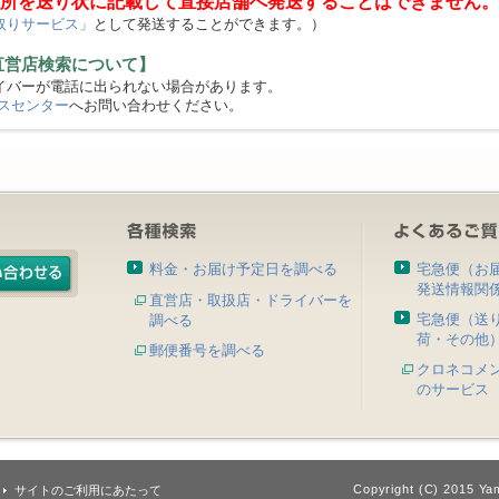
所を送り状に記載して直接店舗へ発送することはできません。
取りサービス」
として発送することができます。）
直営店検索について】
バーが電話に出られない場合があります。
スセンター
へお問い合わせください。
料金・お届け予定日を調べる
宅急便（お
発送情報関
直営店・取扱店・ドライバーを
宅急便（送
調べる
荷・その他
郵便番号を調べる
クロネコメ
のサービス
Copyright (C) 2015 Yam
サイトのご利用にあたって