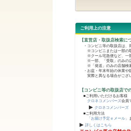
ご利用上の注意
【直営店・取扱店検索に
・コンビニ等の取扱店は、荷
※コンビニまたは一部の取扱
※クール宅急便など、一部
※一部、「受取」のみの店
※「発送」のみの店舗検索
・お盆・年末年始の休業や臨
実際と異なる場合がござ
【コンビニ等の取扱店で
■ご利用いただけるお客様
クロネコメンバーズ
会員
▶
クロネコメンバーズ
■ご利用方法
「お届け予定ｅメール」
▶
詳しくはこちら