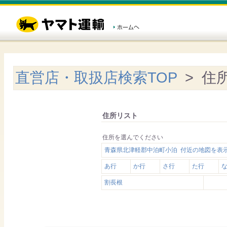
直営店・取扱店検索TOP
> 住
住所リスト
住所を選んでください
青森県北津軽郡中泊町小泊 付近の地図を表
あ行
か行
さ行
た行
割長根