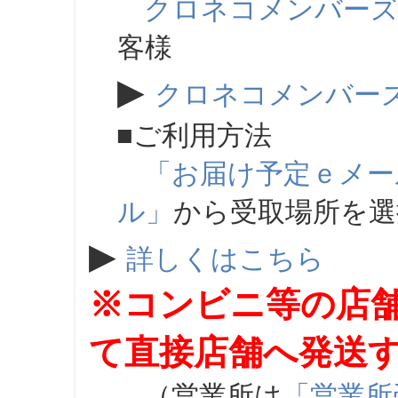
クロネコメンバー
客様
▶
クロネコメンバー
■ご利用方法
「お届け予定ｅメー
ル」
から受取場所を
▶
詳しくはこちら
※コンビニ等の店
て直接店舗へ発送
（営業所は
「営業所