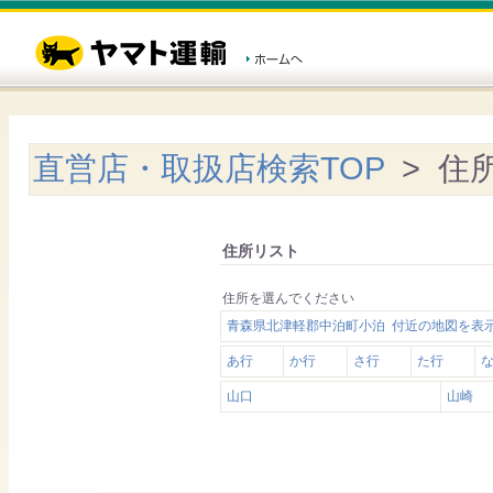
直営店・取扱店検索TOP
> 住
住所リスト
住所を選んでください
青森県北津軽郡中泊町小泊 付近の地図を表
あ行
か行
さ行
た行
山口
山崎