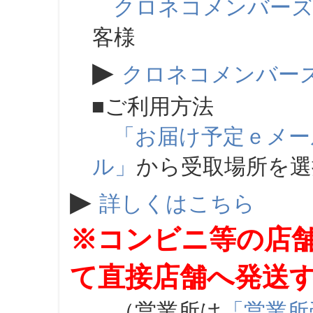
クロネコメンバー
客様
▶
クロネコメンバー
■ご利用方法
「お届け予定ｅメー
ル」
から受取場所を
▶
詳しくはこちら
※コンビニ等の店
て直接店舗へ発送
（営業所は
「営業所