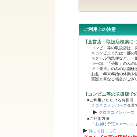
ご利用上の注意
【直営店・取扱店検索に
・コンビニ等の取扱店は、荷
※コンビニまたは一部の取扱
※クール宅急便など、一部
※一部、「受取」のみの店
※「発送」のみの店舗検索
・お盆・年末年始の休業や臨
実際と異なる場合がござ
【コンビニ等の取扱店で
■ご利用いただけるお客様
クロネコメンバーズ
会員
▶
クロネコメンバーズ
■ご利用方法
「お届け予定ｅメール」
▶
詳しくはこちら