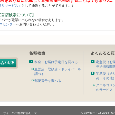
所を送り状に記載して直接店舗へ発送することはできません。
取りサービス」
として発送することができます。）
直営店検索について】
バーが電話に出られない場合があります。
スセンター
へお問い合わせください。
料金・お届け予定日を調べる
宅急便（お
発送情報関
直営店・取扱店・ドライバーを
宅急便（送
調べる
荷・その他
郵便番号を調べる
クロネコメ
のサービス
Copyright (C) 2015 Yam
サイトのご利用にあたって