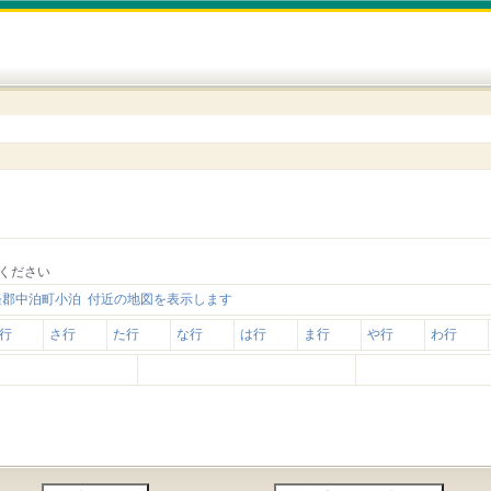
ください
軽郡中泊町小泊 付近の地図を表示します
行
さ行
た行
な行
は行
ま行
や行
わ行