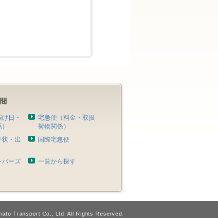
届け日・
宅急便（料金・取扱
係）
荷物関係）
り状・出
国際宅急便
）
ンバーズ
一覧から探す
ato Transport Co., Ltd. All Rights Reserved.