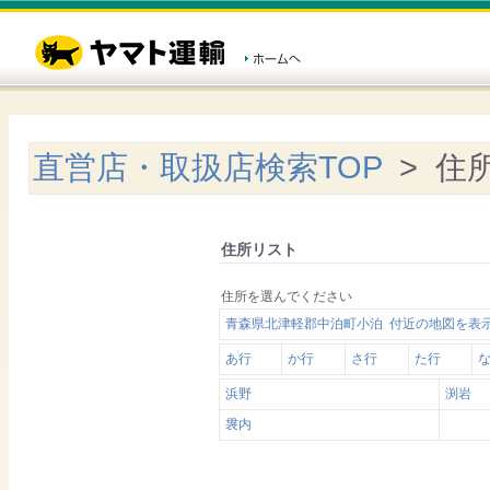
直営店・取扱店検索TOP
> 住
住所リスト
住所を選んでください
青森県北津軽郡中泊町小泊 付近の地図を表
あ行
か行
さ行
た行
浜野
渕岩
袰内