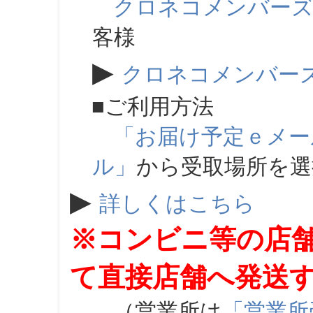
クロネコメンバー
客様
▶
クロネコメンバー
■ご利用方法
「お届け予定ｅメー
ル」
から受取場所を
▶
詳しくはこちら
※コンビニ等の店
て直接店舗へ発送
（営業所は
「営業所