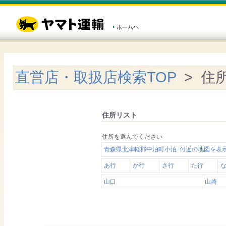
直営店・取扱店検索TOP
> 住
住所リスト
住所を選んでください
青森県北津軽郡中泊町小泊 付近の地図を表
あ行
か行
さ行
た行
山口
山崎