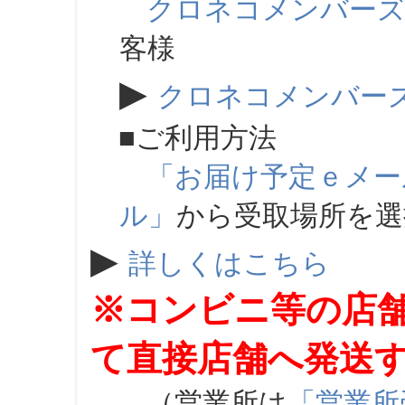
クロネコメンバー
客様
▶
クロネコメンバー
■ご利用方法
「お届け予定ｅメー
ル」
から受取場所を
▶
詳しくはこちら
※コンビニ等の店
て直接店舗へ発送
（営業所は
「営業所