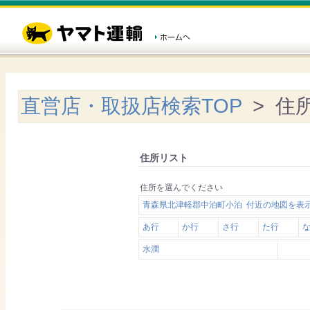
直営店・取扱店検索TOP
> 住
住所リスト
住所を選んでください
青森県北津軽郡中泊町小泊 付近の地図を表
あ行
か行
さ行
た行
水澗