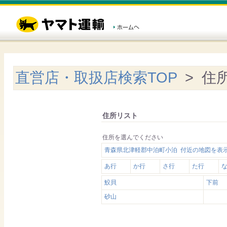
直営店・取扱店検索TOP
> 住
住所リスト
住所を選んでください
青森県北津軽郡中泊町小泊 付近の地図を表
あ行
か行
さ行
た行
鮫貝
下前
砂山