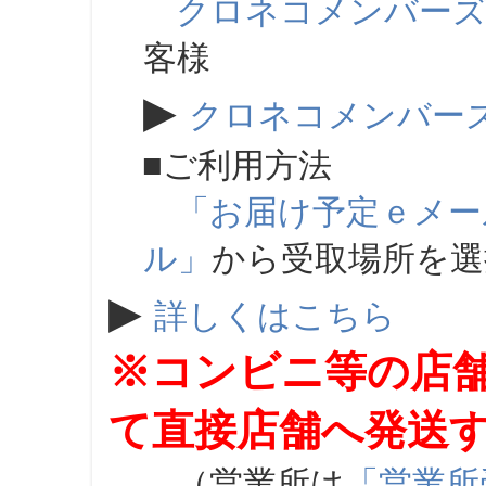
クロネコメンバー
客様
▶
クロネコメンバー
■ご利用方法
「お届け予定ｅメー
ル」
から受取場所を
▶
詳しくはこちら
※コンビニ等の店
て直接店舗へ発送
（営業所は
「営業所