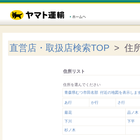
直営店・取扱店検索TOP
> 住
住所リスト
住所を選んでください
青森県むつ市田名部 付近の地図を表示しま
あ行
か行
さ行
最花
品ノ木
下川
下平
杉ノ木